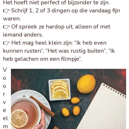
Het hoeft niet perfect of bijzonder te zijn.
👉 Schrijf 1, 2 of 3 dingen op die vandaag fijn
waren.
👉 Of spreek ze hardop uit, alleen of met
iemand anders.
👉 Het mag heel klein zijn: “Ik heb even
kunnen rusten”, “Het was rustig buiten”, “Ik
heb gelachen om een filmpje”.
V
o
o
r
v
e
el
m