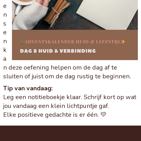
e
n
s
e
n
k
a
n deze oefening helpen om de dag af te
sluiten of juist om de dag rustig te beginnen.
Tip van vandaag:
Leg een notitieboekje klaar. Schrijf kort op wat
jou vandaag een klein lichtpuntje gaf.
Elke positieve gedachte is er één. 💛