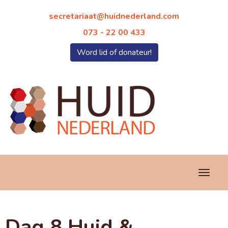
taairaterces
@huidnederland.com
073 - 22 00 433
Word lid of donateur!
Toggl
Dag 8 Huid &