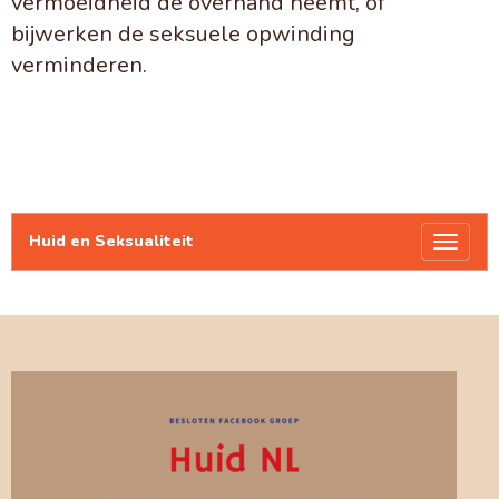
vermoeidheid de overhand neemt, of
bijwerken de seksuele opwinding
verminderen.
Huid en Seksualiteit
Toggl