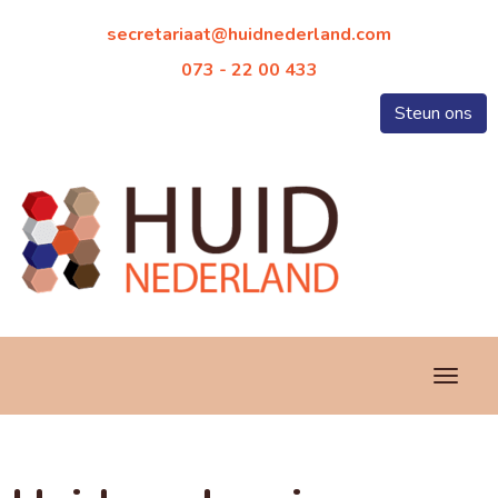
taairaterces
@huidnederland.com
073 - 22 00 433
Steun ons
Toggl