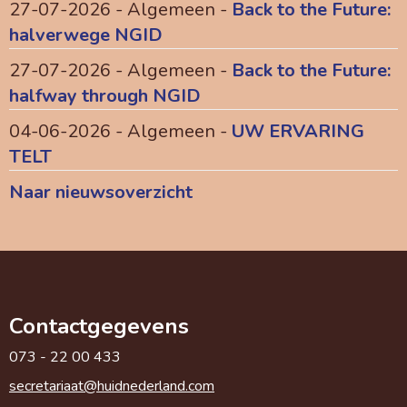
27-07-2026 - Algemeen -
Back to the Future:
halverwege NGID
27-07-2026 - Algemeen -
Back to the Future:
halfway through NGID
04-06-2026 - Algemeen -
UW ERVARING
TELT
Naar nieuwsoverzicht
Contactgegevens
073 - 22 00 433
taairaterces
@huidnederland.com