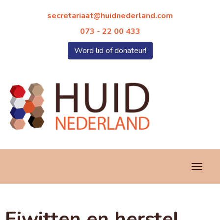
taairaterces
@huidnederland.com
073 - 22 00 433
Word lid of donateur!
Toggl
Eiwitten en herstel