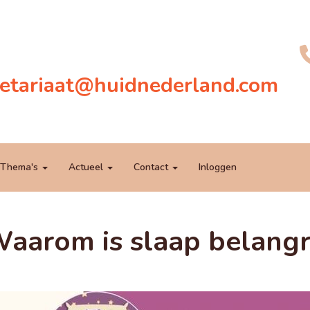
raterces
@huidnederland.com
Thema's
Actueel
Contact
Inloggen
Waarom is slaap belangr