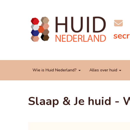
taai
Wie is Huid Nederland?
Alles over huid
Slaap & Je huid - 