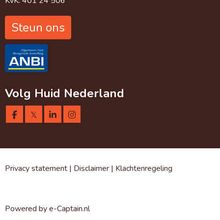
KvK: 401 24 506
Steun ons
Volg Huid Nederland
𝕏
Privacy statement
|
Disclaimer
|
Klachtenregeling
Powered by e-Captain.nl