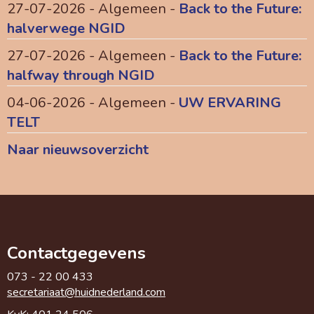
27-07-2026 - Algemeen -
Back to the Future:
halverwege NGID
27-07-2026 - Algemeen -
Back to the Future:
halfway through NGID
04-06-2026 - Algemeen -
UW ERVARING
TELT
Naar nieuwsoverzicht
Contactgegevens
073 - 22 00 433
taairaterces
@huidnederland.com