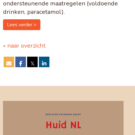
ondersteunende maatregelen (voldoende
drinken, paracetamol).
Lees verder >
« naar overzicht
𝕏