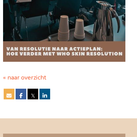
« naar overzicht
𝕏