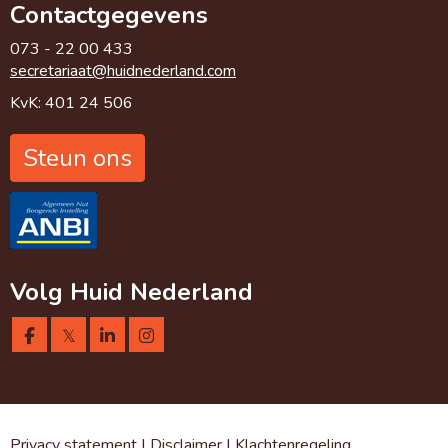
Contactgegevens
073 - 22 00 433
taairaterces
@huidnederland.com
KvK: 401 24 506
Steun ons
Volg Huid Nederland
𝕏
Privacy statement
|
Disclaimer
|
Klachtenregeling