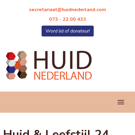
taairaterces
@huidnederland.com
073 - 22 00 433
Word lid of donateur!
Toggl
Huid & Leefstijl 24